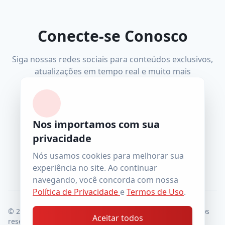
Conecte-se Conosco
Siga nossas redes sociais para conteúdos exclusivos,
atualizações em tempo real e muito mais
Nos importamos com sua
Facebook
Instagram
YouTube
Telegram
privacidade
wiccatcs@gmail.com
Nós usamos cookies para melhorar sua
experiência no site. Ao continuar
navegando, você concorda com nossa
Política de Privacidade
e
Termos de Uso
.
© 2026 - Tradição Caminhos das Sombras. Todos os direitos
Aceitar todos
reservados