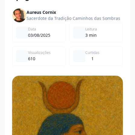
Aureus Cornix
Sacerdote da Tradição Caminhos das Sombras
Data
Leitura
03/08/2025
3 min
Visualizações
Curtidas
610
1