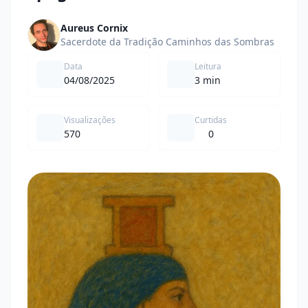
Aureus Cornix
Sacerdote da Tradição Caminhos das Sombras
Data
Leitura
04/08/2025
3 min
Visualizações
Curtidas
570
0