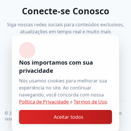
Conecte-se Conosco
Siga nossas redes sociais para conteúdos exclusivos,
atualizações em tempo real e muito mais
Nos importamos com sua
Facebook
Instagram
YouTube
Telegram
privacidade
wiccatcs@gmail.com
Nós usamos cookies para melhorar sua
experiência no site. Ao continuar
navegando, você concorda com nossa
Política de Privacidade
e
Termos de Uso
.
© 2026 - Tradição Caminhos das Sombras. Todos os direitos
Aceitar todos
reservados
|
Termos de Uso
Política de Privacidade