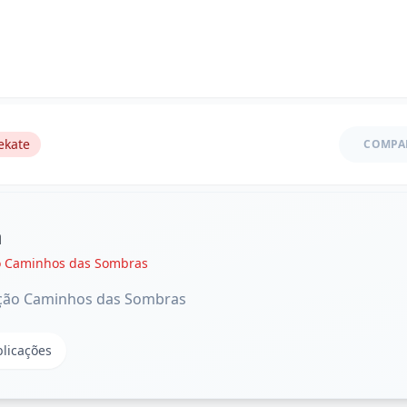
ekate
COMPA
a
ão Caminhos das Sombras
ição Caminhos das Sombras
blicações