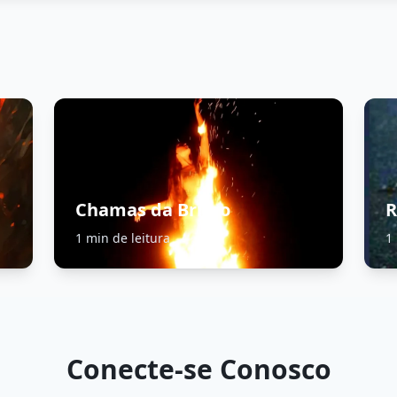
Chamas da Brimo
R
1 min de leitura
1
Conecte-se Conosco