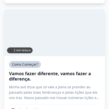
são fáceis de se encontrar pela internet, ou mesmo
aqui […]
3 min leitura
Como Começar?
Vamos fazer diferente, vamos fazer a
diferença.
Minha avó dizia que só vale a pena se prender ao
passado pelas boas lembranças e pelas lições que ele
nos traz. Nosso passado nos trouxe inúmeras lições e o
que vamos fazer com o que aprendemos de hoje em
diante, é conosco. Minha época favorita aqui em