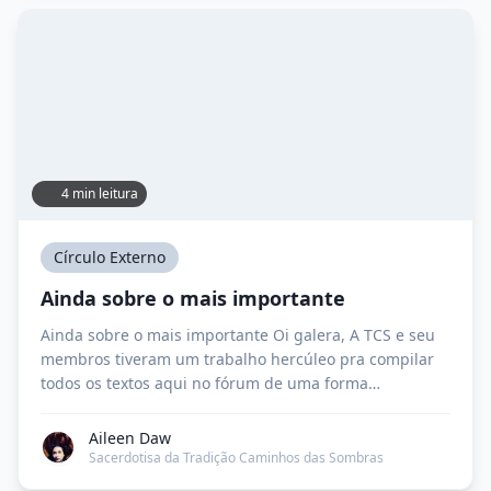
4 min leitura
Círculo Externo
Ainda sobre o mais importante
Ainda sobre o mais importante Oi galera, A TCS e seu
membros tiveram um trabalho hercúleo pra compilar
todos os textos aqui no fórum de uma forma
organizada e fácil de ser acessada, portanto a nossa
proposta aqui é realmente ajudar pessoas
Aileen Daw
interessadas a começar, ou a crescer em, seu caminho
Sacerdotisa da Tradição Caminhos das Sombras
na Bruxaria. Os assinantes […]