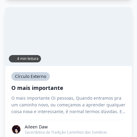
4 min leitura
Círculo Externo
O mais importante
O mais importante Oi pessoas, Quando entramos pra
um caminho novo, ou começamos a aprender qualquer
coisa nova e interessante, é normal termos dúvidas. E é
normal querermos saber um monte de coisas,
perguntar tudo. Porém, algumas pessoas estão
Aileen Daw
fazendo isso exageradamente. Perguntando coisas que
Sacerdotisa da Tradição Caminhos das Sombras