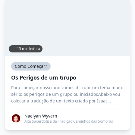
13 min leitura
Como Começar?
Os Perigos de um Grupo
Para começar nosso ano vamos discutir um tema muito
sério: os perigos de um grupo ou iniciador.Abaixo vou
colocar a tradução de um texto criado por Isaac
Bonewit em 1979 para avaliar o grau de perigo
representado por qualquer grupo, mas antes gostaria
Naelyan Wyvern
de fazer algumas colocações: Várias pessoas de
Alta Sacerdotisa da Tradição Caminhos das Sombras
inúmeros estados e países estão […]