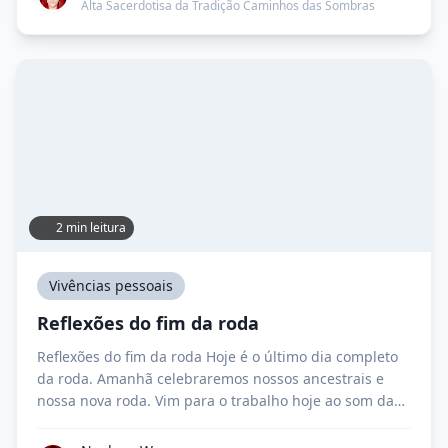
limpo. E depois ainda tenho que […]
Alta Sacerdotisa da Tradição Caminhos das Sombras
2 min leitura
Vivências pessoais
Reflexões do fim da roda
Reflexões do fim da roda Hoje é o último dia completo
da roda. Amanhã celebraremos nossos ancestrais e
nossa nova roda. Vim para o trabalho hoje ao som das
músicas do Reclaiming. Sinto falta de celebrar com um
monte de gente, 100, 200 pessoas. Sinto falta de poder