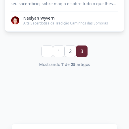
seu sacerdócio, sobre magia e sobre tudo o que lhes
der na telha. Aqui nossos leitores poderão acompanhar
nossas rotinas mágicas, nossa forma de celebrar os
Naelyan Wyvern
Deuses e curtir a vida como bruxos.
Alta Sacerdotisa da Tradição Caminhos das Sombras
1
2
3
Mostrando
7
de
25
artigos