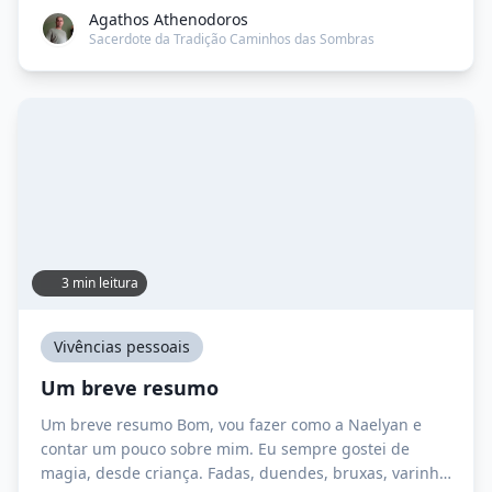
parte da comunidade wiccana. Conheci a Wicca em
Agathos Athenodoros
2001 e 2002 me dediquei na TDB. Como os Deuses
Sacerdote da Tradição Caminhos das Sombras
possuem […]
3 min leitura
Vivências pessoais
Um breve resumo
Um breve resumo Bom, vou fazer como a Naelyan e
contar um pouco sobre mim. Eu sempre gostei de
magia, desde criança. Fadas, duendes, bruxas, varinha