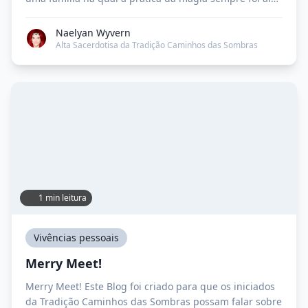
comum. Sou filha, neta e bisneta de bruxas praticantes
– curandeiras ou benzedeiras, como eram chamadas.
Naelyan Wyvern
Eu achava que as práticas e ensinamentos da minha
Alta Sacerdotisa da Tradição Caminhos das Sombras
família […]
1 min leitura
Vivências pessoais
Merry Meet!
Merry Meet! Este Blog foi criado para que os iniciados
da Tradição Caminhos das Sombras possam falar sobre