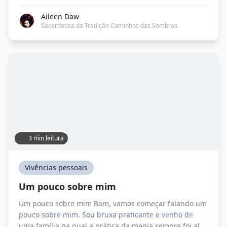
de condão e tudo isso. E aí, no primeiro ano do ensino
médio, minha turma (graças a mim e a uma amiga que
Aileen Daw
indicamos o tema) fez a Feira […]
Sacerdotisa da Tradição Caminhos das Sombras
3 min leitura
Vivências pessoais
Um pouco sobre mim
Um pouco sobre mim Bom, vamos começar falando um
pouco sobre mim. Sou bruxa praticante e venho de
uma família na qual a prática da magia sempre foi algo