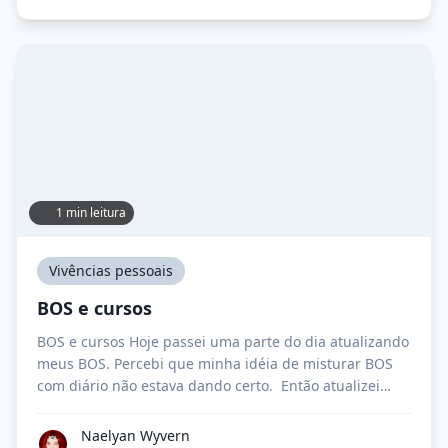
1 min leitura
Vivências pessoais
BOS e cursos
BOS e cursos Hoje passei uma parte do dia atualizando
meus BOS. Percebi que minha idéia de misturar BOS
com diário não estava dando certo. Então atualizei
meu BOS de Aset, meu BOS de magia egípcia e o BOS
geral. Mas ainda tenho umas 30 folhas para passar a
Naelyan Wyvern