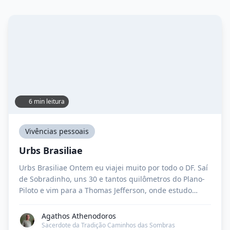
6 min leitura
Vivências pessoais
Urbs Brasiliae
Urbs Brasiliae Ontem eu viajei muito por todo o DF. Saí
de Sobradinho, uns 30 e tantos quilômetros do Plano-
Piloto e vim para a Thomas Jefferson, onde estudo
inglês. De lá, fui pagar contas atrasadas e umas 17:00
e pouco fui a Taguatinga (outros 30 ou 40 quilômetros
Agathos Athenodoros
do Plano-Piloto) deixar cartazes para o evento […]
Sacerdote da Tradição Caminhos das Sombras