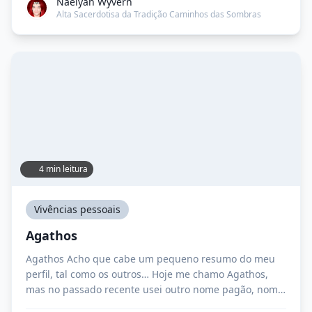
Naelyan Wyvern
participar do ritual sem ter nenhuma função […]
Alta Sacerdotisa da Tradição Caminhos das Sombras
4 min leitura
Vivências pessoais
Agathos
Agathos Acho que cabe um pequeno resumo do meu
perfil, tal como os outros… Hoje me chamo Agathos,
mas no passado recente usei outro nome pagão, nome
pelo qual fiquei conhecido nesta tradição e em boa