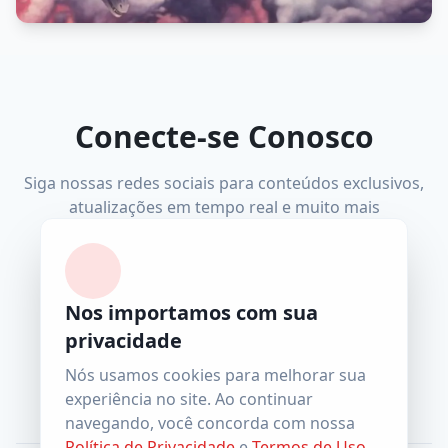
Conecte-se Conosco
Siga nossas redes sociais para conteúdos exclusivos,
atualizações em tempo real e muito mais
Nos importamos com sua
Facebook
Instagram
YouTube
Telegram
privacidade
wiccatcs@gmail.com
Nós usamos cookies para melhorar sua
experiência no site. Ao continuar
navegando, você concorda com nossa
Política de Privacidade
e
Termos de Uso
.