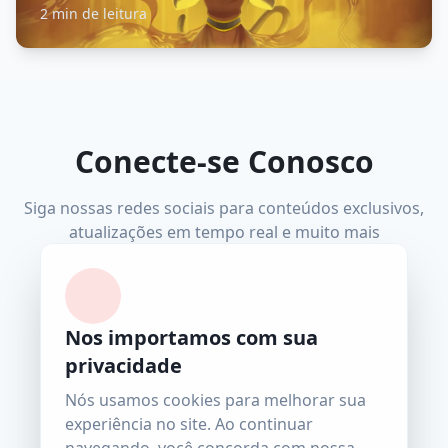
2 min de leitura
Conecte-se Conosco
Siga nossas redes sociais para conteúdos exclusivos,
atualizações em tempo real e muito mais
Nos importamos com sua
Facebook
Instagram
YouTube
Telegram
privacidade
wiccatcs@gmail.com
Nós usamos cookies para melhorar sua
experiência no site. Ao continuar